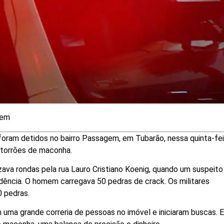
gem
ram detidos no bairro Passagem, em Tubarão, nessa quinta-feir
 torrões de maconha.
izava rondas pela rua Lauro Cristiano Koenig, quando um suspeito
dência. O homem carregava 50 pedras de crack. Os militares
 pedras.
ram uma grande correria de pessoas no imóvel e iniciaram buscas.