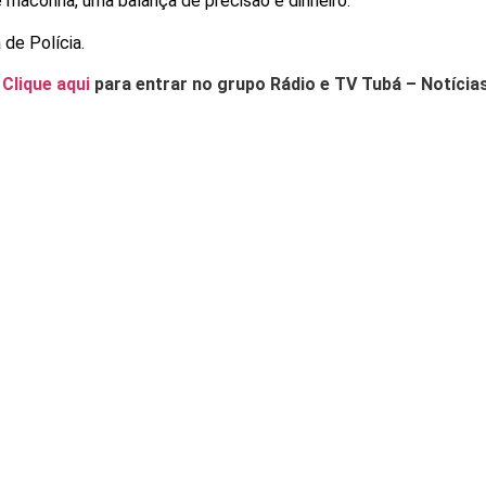
maconha, uma balança de precisão e dinheiro.
de Polícia.
.
Clique aqui
para entrar no grupo Rádio e TV Tubá – Notícia