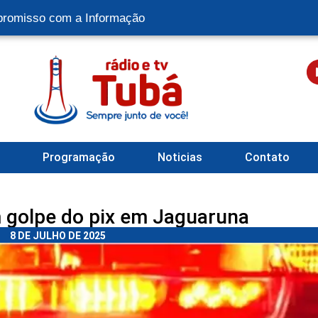
romisso com a Informação
l
Programação
Noticias
Contato
golpe do pix em Jaguaruna
8 DE JULHO DE 2025