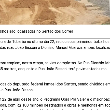
lhos são localizadas no Sertão dos Corrêa
ra de Tubarão no último dia 22, iniciou seus primeiros trabalhos
das ruas João Bissoni e Dionísio Manoel Guarezi, ambas localiza
 contemplam, nesta etapa, as vias completas. Na Rua Dionísio M
,85 metros, enquanto a Rua João Bissoni terá pavimentada uma
das do deputado federal Ismael dos Santos, sendo divididos e
 a Rua João Bissoni.
22 de abril deste ano, o Programa Obra Pra Valer é o maior pa
adas, com R$ 100 milhões destinados a obras e melhorias em to