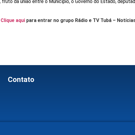
, fruto da união entre o Município, o Governo do Estado, deputa
.
Clique aqui
para entrar no grupo Rádio e TV Tubá – Notícia
Contato