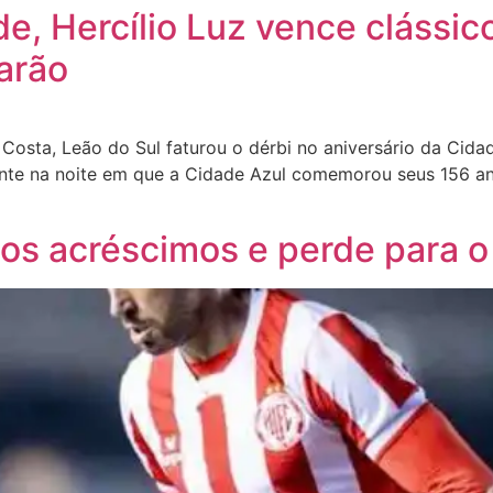
de, Hercílio Luz vence clássic
arão
 Costa, Leão do Sul faturou o dérbi no aniversário da Cida
mente na noite em que a Cidade Azul comemorou seus 156 
 nos acréscimos e perde para