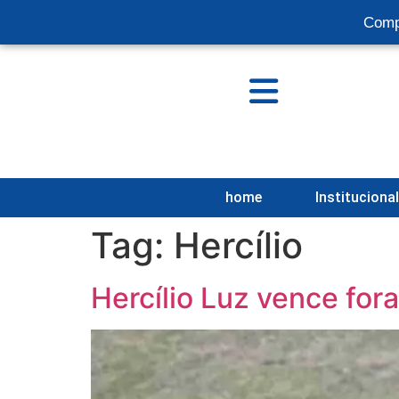
Comp
home
Instituciona
Tag:
Hercílio
Hercílio Luz vence for