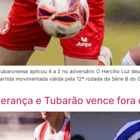
tubaronense aplicou 4 a 2 no adversário O Hercílio Luz d
 partida movimentada válida pela 12ª rodada da Série B do
derança e Tubarão vence fora 