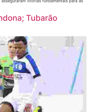
asseguraram vitórias fundamentais para as
undona; Tubarão