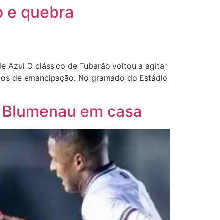
o e quebra
de Azul O clássico de Tubarão voltou a agitar
anos de emancipação. No gramado do Estádio
 o Blumenau em casa