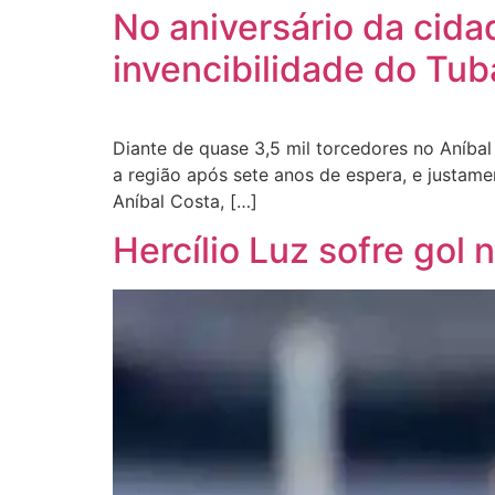
No aniversário da cida
invencibilidade do Tub
Diante de quase 3,5 mil torcedores no Aníbal
a região após sete anos de espera, e justa
Aníbal Costa, […]
Hercílio Luz sofre gol