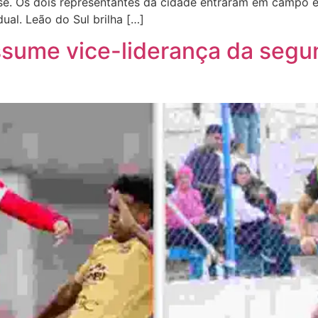
e. Os dois representantes da cidade entraram em campo e 
ual. Leão do Sul brilha […]
assume vice-liderança da seg