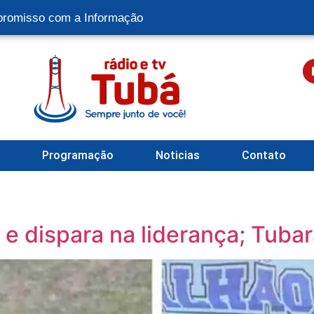
romisso com a Informação
l
Programação
Noticias
Contato
a e dispara na liderança; Tub