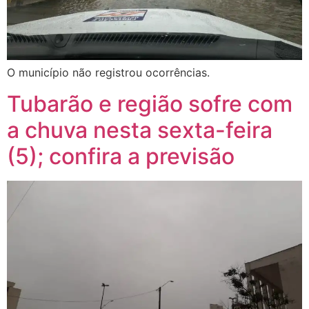
O município não registrou ocorrências.
Tubarão e região sofre com
a chuva nesta sexta-feira
(5); confira a previsão