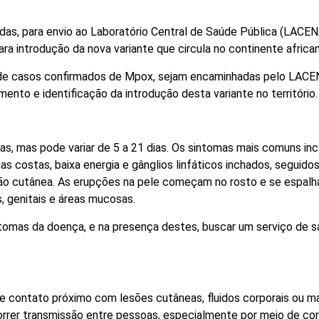
as, para envio ao Laboratório Central de Saúde Pública (LACEN
ara introdução da nova variante que circula no continente africa
s de casos confirmados de Mpox, sejam encaminhadas pelo LAC
mento e identificação da introdução desta variante no território.
as, mas pode variar de 5 a 21 dias. Os sintomas mais comuns in
as costas, baixa energia e gânglios linfáticos inchados, seguido
o cutânea. As erupções na pele começam no rosto e se espal
s, genitais e áreas mucosas.
omas da doença, e na presença destes, buscar um serviço de 
e contato próximo com lesões cutâneas, fluidos corporais ou ma
rrer transmissão entre pessoas, especialmente por meio de co