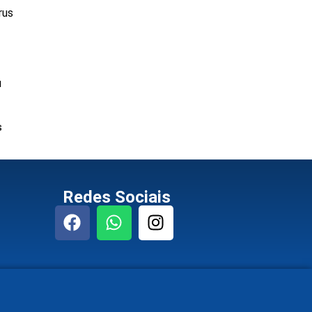
rus
u
s
Redes Sociais