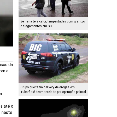
Semana terá calor, tempestades com granizo
e alagamentos em SC
asos da
com a
Grupo que fazia delivery de drogas em
Tubarão é desmantelado por operação policial
a
os até o
s neste