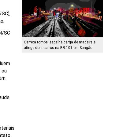
/SC),
no.
EN/SC
Carreta tomba, espalha carga de madeira e
atinge dois carros na BR-101 em Sangão
cluem
s ou
ham
saúde
teriais
ntato