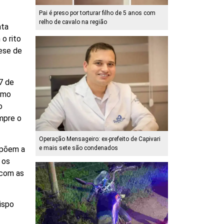
Pai é preso por torturar filho de 5 anos com
relho de cavalo na região
nta
o rito
cese de
7 de
como
o
empre o
Operação Mensageiro: ex-prefeito de Capivari
e mais sete são condenados
mpõem a
 os
 com as
ispo