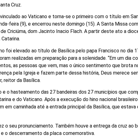
Santa Cruz.
 vinculado ao Vaticano e torna-se o primeiro com o título em Sa
a-feira (9), e encerrou neste domingo (15). A Santa Missa com 
 de Criciúma, dom Jacinto Inacio Flach. A partir deste ato a dio
a Catarina.
o foi elevado ao título de Basílica pelo papa Francisco no dia 1
 foram realizadas em preparação para a solenidade. “Em um dia 
mentos, as pessoas que vem, mas o único sentimento que brota n
erença pela Igreja e fazem parte dessa história, Deus merece s
reitor da Basílica.
 e o hasteamento das 27 bandeiras dos 27 municípios que co
tarina e do Vaticano. Após a execução do hino nacional brasileiro
 em caminhada até a entrada principal da Basílica, que estava
z o seu pronunciamento. Também houve a entrega da cruz ao b
a e o descerramento da placa comemorativa.