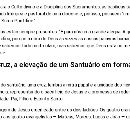
 o Culto divino e a Disciplina dos Sacramentos, as basílicas s
ida litúrgica e pastoral de uma diocese e, por isso, possuem “um
o Sumo Pontífice”.
eus estão sempre presentes. “É para nós uma grande alegria. A 
gnifica, porque a obra de Deus às vezes as nossas palavras huma
re sabemos tudo muito claro, mas sabemos que Deus está no me
sse.
Cruz, a elevação de um Santuário em form
do santuário, uma cruz, lembra a mitra papal e a unidade dos fié
ência, representando o sacrifício de Jesus e a promessa de red
de: Pai, Filho e Espírito Santo.
agem de Jesus crucificado entre os dois ladrões. Os quatro gra
uto aos quatro evangelistas — Mateus, Marcos, Lucas e João — 