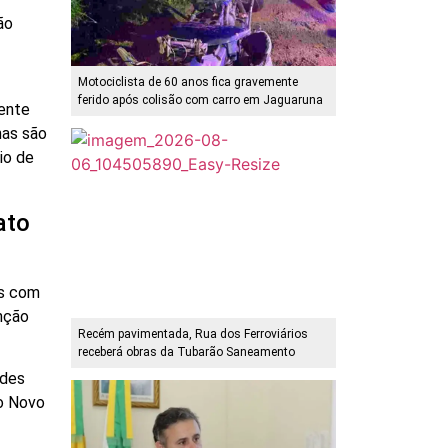
ão
Motociclista de 60 anos fica gravemente
ferido após colisão com carro em Jaguaruna
gente
nas são
io de
ato
is com
enção
Recém pavimentada, Rua dos Ferroviários
receberá obras da Tubarão Saneamento
ndes
do Novo