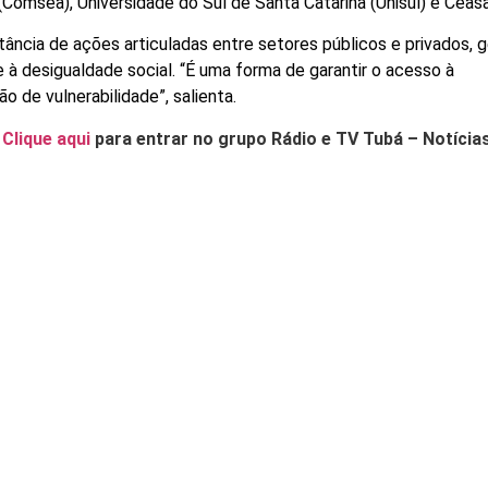
(Comsea), Universidade do Sul de Santa Catarina (Unisul) e Ceas
rtância de ações articuladas entre setores públicos e privados, 
e à desigualdade social. “É uma forma de garantir o acesso à
 de vulnerabilidade”, salienta.
.
Clique aqui
para entrar no grupo Rádio e TV Tubá – Notícia