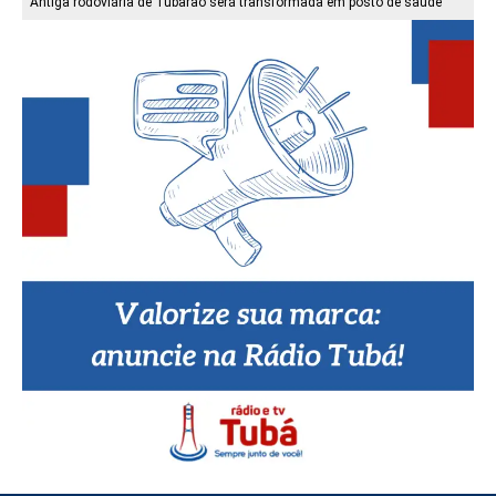
Antiga rodoviária de Tubarão será transformada em posto de saúde