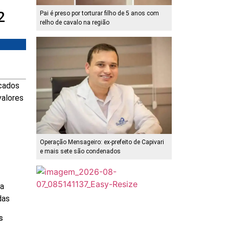
2
Pai é preso por torturar filho de 5 anos com
relho de cavalo na região
rcados
valores
Operação Mensageiro: ex-prefeito de Capivari
e mais sete são condenados
ia
das
s