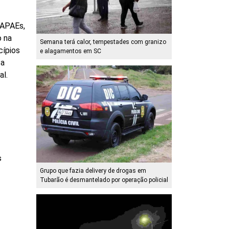
e APAEs,
o na
Semana terá calor, tempestades com granizo
cípios
e alagamentos em SC
 a
al.
s
Grupo que fazia delivery de drogas em
Tubarão é desmantelado por operação policial