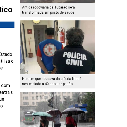
tico
Antiga rodoviária de Tubarão será
transformada em posto de saúde
Estado
tiliza o
 e
Homem que abusava da própria filha é
sentenciado a 40 anos de prisão
á com
eatrais
que
mo