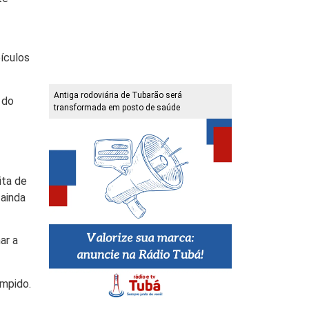
eículos
Antiga rodoviária de Tubarão será
 do
transformada em posto de saúde
ita de
 ainda
ar a
ompido.