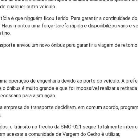
e qualquer outro veículo.
ícia é que ninguém ficou ferido. Para garantir a continuidade do
ss Haus montou uma força-tarefa rápida e disponibilizou vans e v
stino.
sporte enviou um novo ônibus para garantir a viagem de retorno
ir uma operação de engenharia devido ao porte do veículo. A prefe
o ônibus é muito grande e que foi impossível realizar a retirada
necessário para a situação.
io da empresa de transporte decidiram, em comum acordo, program
e.
dos, o trânsito no trecho da SMO-021 segue totalmente interr
m acessar a comunidade de Vargem do Cedro é utilizar,