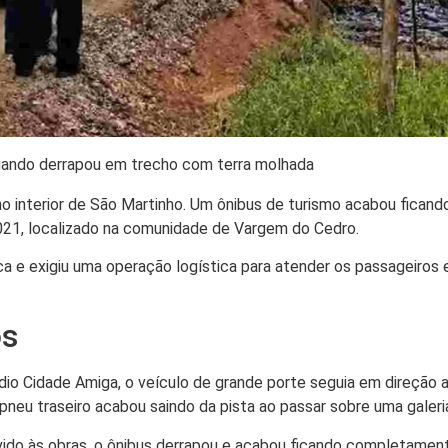
quando derrapou em trecho com terra molhada
 interior de São Martinho. Um ônibus de turismo acabou ficand
21, localizado na comunidade de Vargem do Cedro.
ca e exigiu uma operação logística para atender os passageiros e
os
io Cidade Amiga, o veículo de grande porte seguia em direção 
 pneu traseiro acabou saindo da pista ao passar sobre uma galeri
vido às obras, o ônibus derrapou e acabou ficando completamen