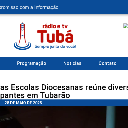
romisso com a Informação
l
Programação
Noticias
Contato
 das Escolas Diocesanas reúne diver
ipantes em Tubarão
28 DE MAIO DE 2025