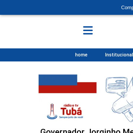
Comp
home
Instituciona
Governador Jorginho Mel