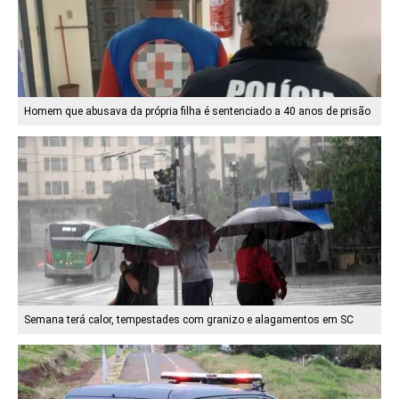
Homem que abusava da própria filha é sentenciado a 40 anos de prisão
Semana terá calor, tempestades com granizo e alagamentos em SC