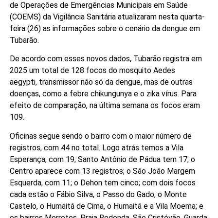
de Operações de Emergências Municipais em Saúde
(COEMS) da Vigilância Sanitária atualizaram nesta quarta-
feira (26) as informações sobre o cenário da dengue em
Tubarão.
De acordo com esses novos dados, Tubarão registra em
2025 um total de 128 focos do mosquito Aedes
aegypti, transmissor não só da dengue, mas de outras
doenças, como a febre chikungunya e o zika vírus. Para
efeito de comparação, na última semana os focos eram
109.
Oficinas segue sendo o bairro com o maior número de
registros, com 44 no total. Logo atrás temos a Vila
Esperança, com 19; Santo Antônio de Pádua tem 17; o
Centro aparece com 13 registros; o São João Margem
Esquerda, com 11; o Dehon tem cinco; com dois focos
cada estão o Fábio Silva, o Passo do Gado, o Monte
Castelo, o Humaitá de Cima, o Humaitá e a Vila Moema; e
os bairros Morrotes, Praia Redonda, São Cristóvão, Guarda