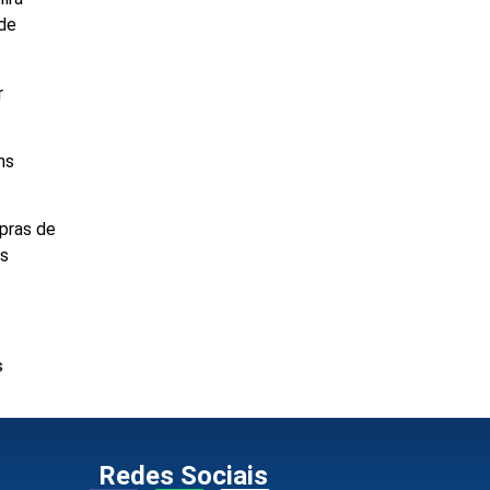
 de
r
ns
pras de
os
s
Redes Sociais