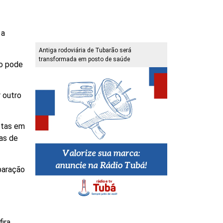
 a
Antiga rodoviária de Tubarão será
transformada em posto de saúde
ão pode
r outro
stas em
as de
paração
ira