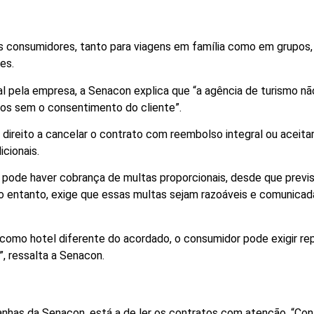
 consumidores, tanto para viagens em família como em grupos,
es.
al pela empresa, a Senacon explica que “a agência de turismo n
iços sem o consentimento do cliente”.
direito a cancelar o contrato com reembolso integral ou aceita
icionais.
 pode haver cobrança de multas proporcionais, desde que previ
o entanto, exige que essas multas sejam razoáveis e comunicad
, como hotel diferente do acordado, o consumidor pode exigir re
”, ressalta a Senacon.
nhas da Senacon, está a de ler os contratos com atenção. “Conf