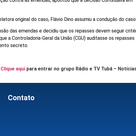
ação contra as emendas, apontou que a decisão continuava em
latora original do caso, Flávio Dino assumiu a condução do caso
são das emendas e decidiu que os repasses devem seguir crité
que a Controladoria-Geral da União (CGU) auditasse os repasses
ento secreto.
.
Clique aqui
para entrar no grupo Rádio e TV Tubá – Notícia
Contato