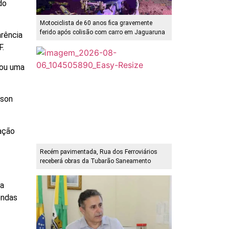
do
Motociclista de 60 anos fica gravemente
ferido após colisão com carro em Jaguaruna
arência
F.
cou uma
dson
ração
Recém pavimentada, Rua dos Ferroviários
receberá obras da Tubarão Saneamento
 a
endas