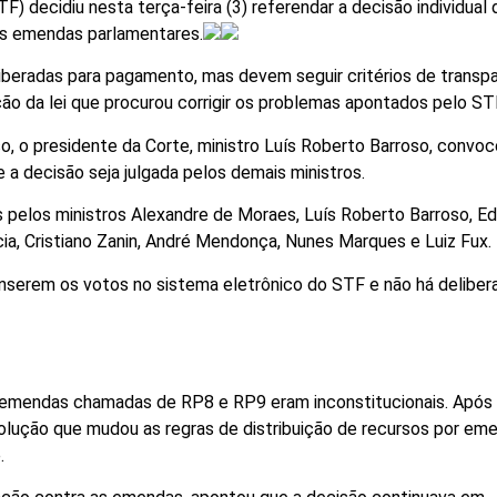
) decidiu nesta terça-feira (3) referendar a decisão individual 
das emendas parlamentares.
iberadas para pagamento, mas devem seguir critérios de transp
ção da lei que procurou corrigir os problemas apontados pelo ST
so, o presidente da Corte, ministro Luís Roberto Barroso, convo
e a decisão seja julgada pelos demais ministros.
 pelos ministros Alexandre de Moraes, Luís Roberto Barroso, E
cia, Cristiano Zanin, André Mendonça, Nunes Marques e Luiz Fux.
 inserem os votos no sistema eletrônico do STF e não há delibe
emendas chamadas de RP8 e RP9 eram inconstitucionais. Após
olução que mudou as regras de distribuição de recursos por em
.