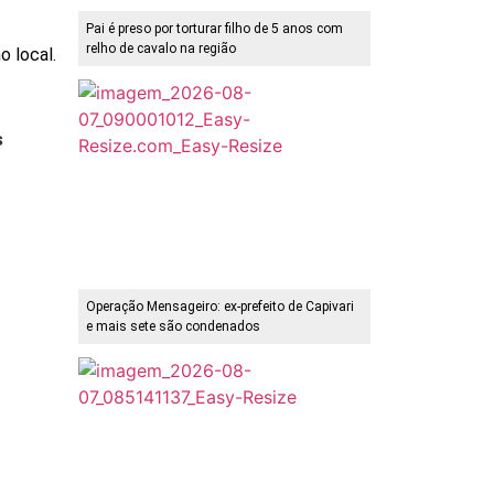
Pai é preso por torturar filho de 5 anos com
relho de cavalo na região
o local.
s
Operação Mensageiro: ex-prefeito de Capivari
e mais sete são condenados