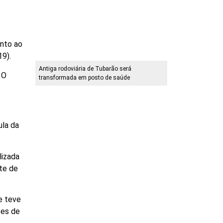
ento ao
19).
Antiga rodoviária de Tubarão será
 O
transformada em posto de saúde
ula da
lizada
nte de
e teve
ões de