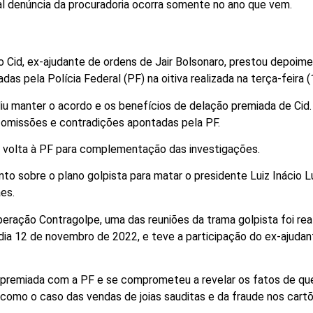
al denúncia da procuradoria ocorra somente no ano que vem.
 Cid, ex-ajudante de ordens de Jair Bolsonaro, prestou depoim
 pela Polícia Federal (PF) na oitiva realizada na terça-feira (
u manter o acordo e os benefícios de delação premiada de Cid.
 omissões e contradições apontadas pela PF.
e volta à PF para complementação das investigações.
to sobre o plano golpista para matar o presidente Luiz Inácio L
es.
ração Contragolpe, uma das reuniões da trama golpista foi rea
 dia 12 de novembro de 2022, e teve a participação do ex-ajuda
 premiada com a PF e se comprometeu a revelar os fatos de qu
como o caso das vendas de joias sauditas e da fraude nos cart