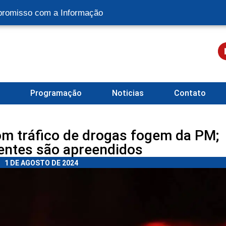
romisso com a Informação
l
Programação
Noticias
Contato
om tráfico de drogas fogem da PM;
entes são apreendidos
1 DE AGOSTO DE 2024