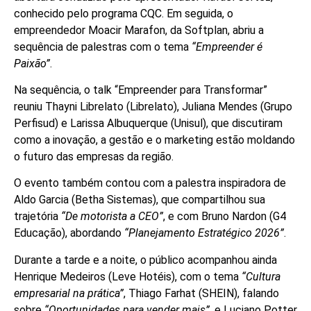
conhecido pelo programa CQC. Em seguida, o
empreendedor Moacir Marafon, da Softplan, abriu a
sequência de palestras com o tema
“Empreender é
Paixão”
.
Na sequência, o talk “Empreender para Transformar”
reuniu Thayni Librelato (Librelato), Juliana Mendes (Grupo
Perfisud) e Larissa Albuquerque (Unisul), que discutiram
como a inovação, a gestão e o marketing estão moldando
o futuro das empresas da região.
O evento também contou com a palestra inspiradora de
Aldo Garcia (Betha Sistemas), que compartilhou sua
trajetória
“De motorista a CEO”
, e com Bruno Nardon (G4
Educação), abordando
“Planejamento Estratégico 2026”
.
Durante a tarde e a noite, o público acompanhou ainda
Henrique Medeiros (Leve Hotéis), com o tema
“Cultura
empresarial na prática”
, Thiago Farhat (SHEIN), falando
sobre
“Oportunidades para vender mais”
, e Luciano Potter