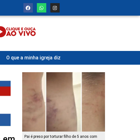
O que a minha igreja diz
s em
Pai é preso por torturar filho de 5 anos com