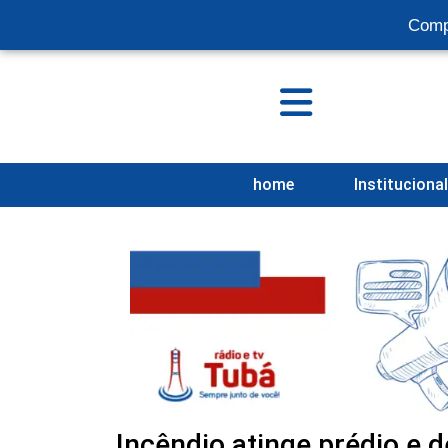
Comp
home
Instituciona
Incêndio atinge prédio e 