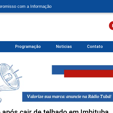
romisso com a Informação
l
Programação
Noticias
Contato
o após cair de telhado em Imbituba