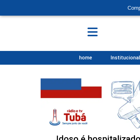
Comp
home
Instituciona
Idoso é hospitalizad