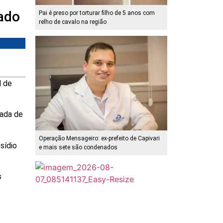
ado
Pai é preso por torturar filho de 5 anos com
relho de cavalo na região
l de
nada de
Operação Mensageiro: ex-prefeito de Capivari
sídio
e mais sete são condenados
s