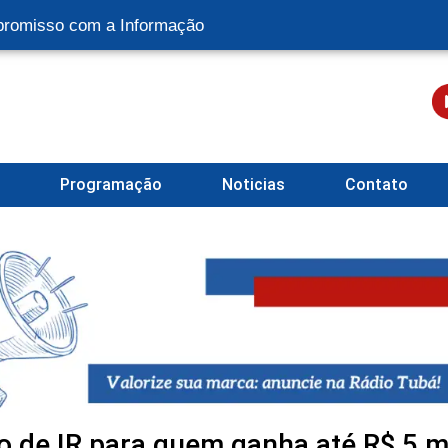
romisso com a Informação
l
Programação
Noticias
Contato
 de IR para quem ganha até R$ 5 m