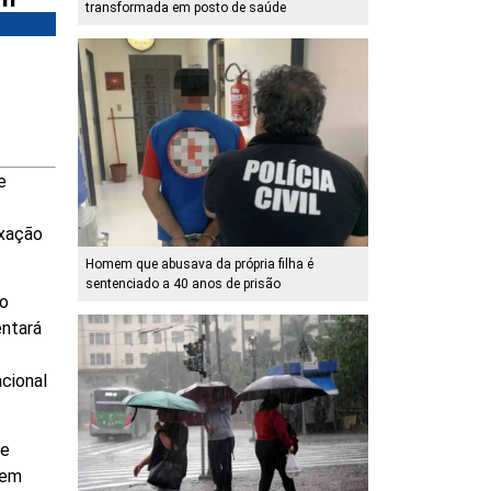
transformada em posto de saúde
e
axação
Homem que abusava da própria filha é
sentenciado a 40 anos de prisão
 o
entará
cional
de
 em