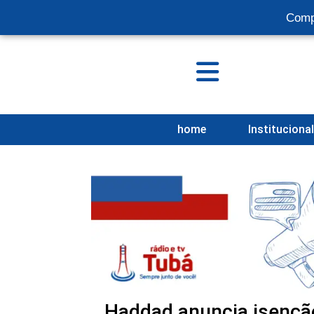
Comp
home
Instituciona
Haddad anuncia isenção