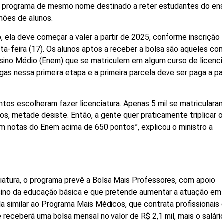
do programa de mesmo nome destinado a reter estudantes do en
hões de alunos.
 ela deve começar a valer a partir de 2025, conforme inscrição
a-feira (17). Os alunos aptos a receber a bolsa são aqueles co
ino Médio (Enem) que se matriculem em algum curso de licenci
as nessa primeira etapa e a primeira parcela deve ser paga a pa
tos escolheram fazer licenciatura. Apenas 5 mil se matriculara
s, metade desiste. Então, a gente quer praticamente triplicar 
om notas do Enem acima de 650 pontos”, explicou o ministro a
ciatura, o programa prevê a Bolsa Mais Professores, com apoio
nsino da educação básica e que pretende aumentar a atuação em
 similar ao Programa Mais Médicos, que contrata profissionais
 receberá uma bolsa mensal no valor de R$ 2,1 mil, mais o salári