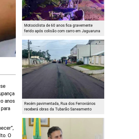
Motociclista de 60 anos fica gravemente
ferido após colisão com carro em Jaguaruna
sse
oupança
co anos
Recém pavimentada, Rua dos Ferroviários
 para
receberá obras da Tubarão Saneamento
necer”,
lto. O