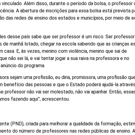
 vinculado. Além disso, durante o período da bolsa, o professor 
cia. A abertura de inscrições para essa bolsa está prevista p
o das redes de ensino dos estados e municípios, por meio de ed
les desse país sabe que ser professor é um risco. Ser professo
bus de manhã lotado, chegar na escola sabendo que as crianças e
asa. E, às vezes, menino com violência, menino que sai de
 não sei lá, e vai tentar jogar a sua raiva na professora e no
o anúncio do programa.
ora sejam uma profissão, eu diria, promissora, uma profissão qu
m benefício das pessoas e que o Estado poderá ajudá-la atravé
se professor não vai ser molestado, não vai apanhar. Então, essa
amos fazendo aqui”, acrescentou.
nte (PND), criada para melhorar a qualidade da formação, estim
umento do número de professores nas redes públicas de ensino.