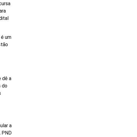
cursa
ara
ital
r é um
stão
e dê a
s do
s
ular a
 A PND