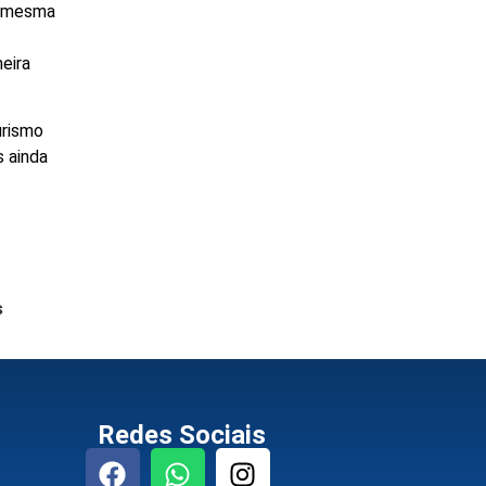
 a mesma
eira
urismo
s ainda
s
Redes Sociais