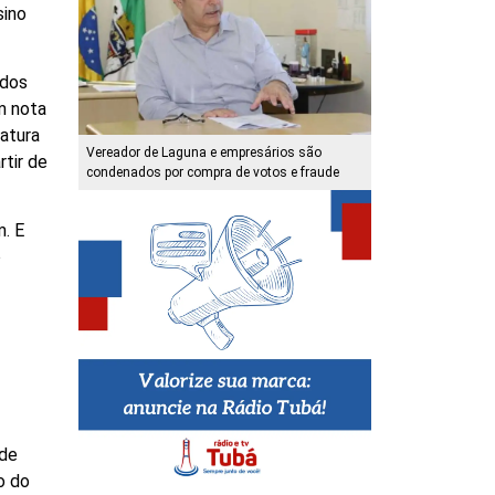
sino
 dos
m nota
atura
Vereador de Laguna e empresários são
rtir de
condenados por compra de votos e fraude
m. E
o
 de
o do