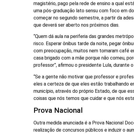
magistério, pago pela rede de ensino a qual está
uma pós-graduação lato sensu com foco em docên
começar no segundo semestre, a partir da adesã
que deverá ser aberto nos próximos dias.
“Quem dá aula na periferia das grandes metrópo
risco. Esperar ônibus tarde da noite, pegar ôni
com preocupação, muitos nem tomaram café em c
casa brigado com a mãe porque não comeu, porque
professor”, afirmou o presidente Lula, durante 
“Se a gente não motivar que professor e profess
eles a certeza de que eles estão trabalhando e
município, através do próprio Estado, de que es
coisas que nós temos que cuidar e que nós est
Prova Nacional
Outra medida anunciada é a Prova Nacional Doce
realização de concursos públicos e induzir o a