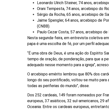
Leonardo Ulrich Steiner, 74 anos, arcebis
Orani Tempesta, 74 anos, arcebispo do Rio
Sérgio da Rocha, 65 anos, arcebispo de Sal
Jaime Spengler, 64 anos, arcebispo de Por
(CNBB).
Paulo Cezar Costa, 57 anos, arcebispo de B
Nesta segunda-feira, em entrevista coletiva 
papa é uma escolha de fé, por um perfil adequa
“É uma obra de Deus, é uma ação do Espírito Sa
tempo de oração, de ponderação, para que a pes
adequado nesse momento para a igreja”, acresc
O arcebispo emérito lembrou que 80% dos cardea
longo do seu pontificado, voltou-se muito para 
todas as periferias do mundo”, disse.
Dos 252 cardeais, 149 foram nomeados por Fran
europeus, 37 asiáticos, 32 sul-americanos, 29 af
Oceania. Entre os cardeais europeus, entretant