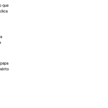
o que
ílica
ra
e
 papa
mérito