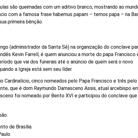
édulas são queimadas com um aditivo branco, mostrando ao mund
núncio com a famosa frase habemus papam – temos papa – na Bas
sua primeira bênção.
engo (administrador da Santa Sé) na organização do conclave pa
andês Kevin Farrell, é quem anunciou a morte do papa Francisco 
ríodo que vai dos funerais até o anúncio de quem será o novo
ando a Igreja está sem seu líder.
io Cardinalício, cinco nomeados pelo Papa Francisco e três pelo
tante, que é dom Raymundo Damasceno Assis, atual arcebispo e
sceno foi nomeado por Bento XVI e participou do conclave que
são:
ito de Brasília.
Paulo.