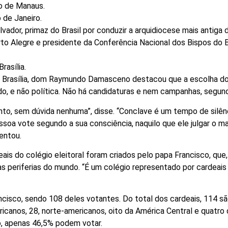
po de Manaus.
 de Janeiro.
vador, primaz do Brasil por conduzir a arquidiocese mais antiga d
to Alegre e presidente da Conferência Nacional dos Bispos do B
rasília.
em Brasília, dom Raymundo Damasceno destacou que a escolha d
do, e não política. Não há candidaturas e nem campanhas, segund
nto, sem dúvida nenhuma”, disse. “Conclave é um tempo de silên
soa vote segundo a sua consciência, naquilo que ele julgar o ma
entou.
is do colégio eleitoral foram criados pelo papa Francisco, que,
as periferias do mundo. “É um colégio representado por cardeais
cisco, sendo 108 deles votantes. Do total dos cardeais, 114 s
ricanos, 28, norte-americanos, oito da América Central e quatro 
o, apenas 46,5% podem votar.