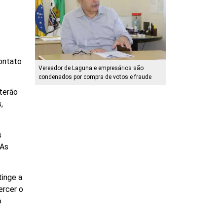
s
contato
Vereador de Laguna e empresários são
condenados por compra de votos e fraude
 terão
,
s
 As
tinge a
ercer o
o