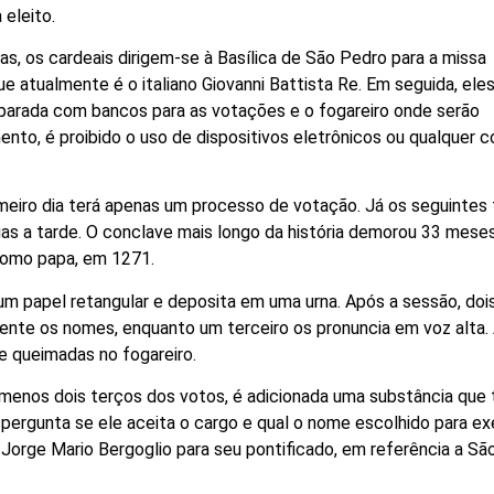
eleito.
s, os cardeais dirigem-se à Basílica de São Pedro para a missa
ue atualmente é o italiano Giovanni Battista Re. Em seguida, ele
eparada com bancos para as votações e o fogareiro onde serão
to, é proibido o uso de dispositivos eletrônicos ou qualquer 
imeiro dia terá apenas um processo de votação. Já os seguintes
as a tarde. O conclave mais longo da história demorou 33 meses
 como papa, em 1271.
m papel retangular e deposita em uma urna. Após a sessão, doi
ente os nomes, enquanto um terceiro os pronuncia em voz alta.
e queimadas no fogareiro.
 menos dois terços dos votos, é adicionada uma substância que 
 pergunta se ele aceita o cargo e qual o nome escolhido para ex
 Jorge Mario Bergoglio para seu pontificado, em referência a Sã