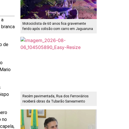
 a
Motociclista de 60 anos fica gravemente
a branca
ferido após colisão com carro em Jaguaruna
ão de
do
 Mario
s
bispo
Recém pavimentada, Rua dos Ferroviários
receberá obras da Tubarão Saneamento
mero
o no
capela,