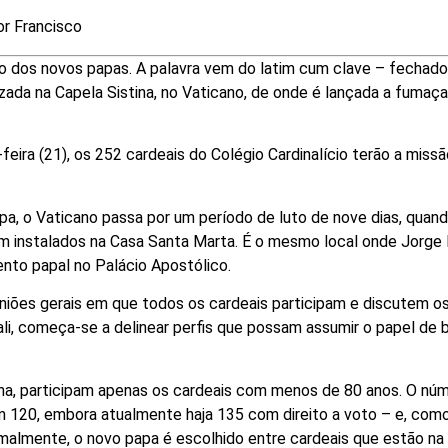
r Francisco
ção dos novos papas. A palavra vem do latim cum clave – fechado
zada na Capela Sistina, no Vaticano, de onde é lançada a fumaç
ira (21), os 252 cardeais do Colégio Cardinalício terão a miss
pa, o Vaticano passa por um período de luto de nove dias, quan
cam instalados na Casa Santa Marta. É o mesmo local onde Jorge
ento papal no Palácio Apostólico.
niões gerais em que todos os cardeais participam e discutem o
dali, começa-se a delinear perfis que possam assumir o papel de 
ina, participam apenas os cardeais com menos de 80 anos. O nú
m 120, embora atualmente haja 135 com direito a voto – e, com
lmente, o novo papa é escolhido entre cardeais que estão na 