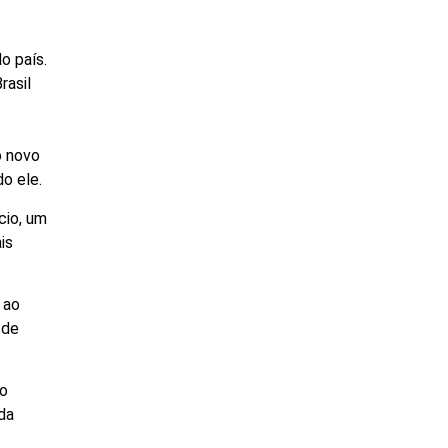
o país.
rasil
o novo
o ele.
cio, um
is
 ao
 de
ão
da