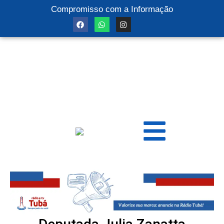
Compromisso com a Informação