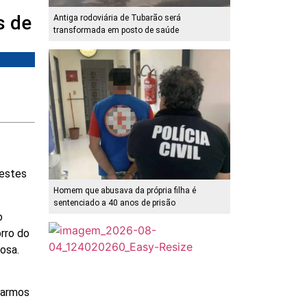
s de
Antiga rodoviária de Tubarão será
transformada em posto de saúde
nestes
Homem que abusava da própria filha é
sentenciado a 40 anos de prisão
o
orro do
osa.
marmos