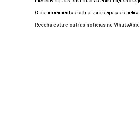
medidas rápidas para frear as construções irregu
O monitoramento contou com o apoio do helicópte
Receba esta e outras notícias no WhatsApp