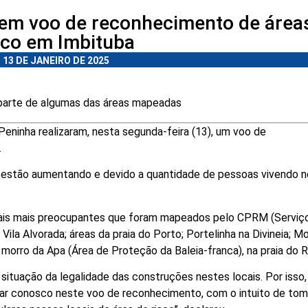
azem voo de reconhecimento de área
sco em Imbituba
13 DE JANEIRO DE 2025
z parte de algumas das áreas mapeadas
 Peninha realizaram, nesta segunda-feira (13), um voo de
.
co estão aumentando e devido a quantidade de pessoas vivendo 
ocais mais preocupantes que foram mapeados pelo CPRM (Serviç
Vila Alvorada; áreas da praia do Porto; Portelinha na Divineia; M
orro da Apa (Área de Proteção da Baleia-franca), na praia do R
ituação da legalidade das construções nestes locais. Por isso,
tar conosco neste voo de reconhecimento, com o intuito de to