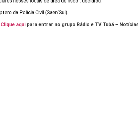
lares nesses locais de área de risco”, declarou.
ro da Polícia Civil (Saer/Sul).
.
Clique aqui
para entrar no grupo Rádio e TV Tubá – Notícia