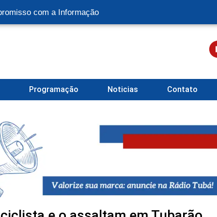
romisso com a Informação
l
Programação
Noticias
Contato
ciclista e o assaltam em Tubarão