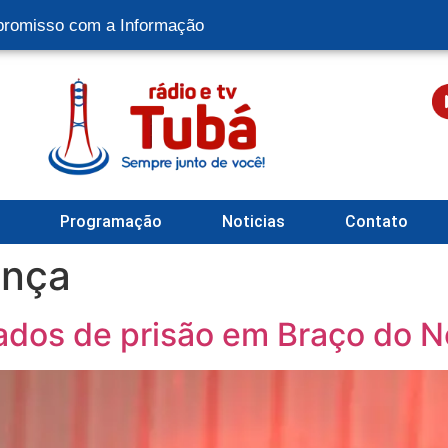
romisso com a Informação
l
Programação
Noticias
Contato
ança
dos de prisão em Braço do N