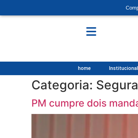
Comp
home
Instituciona
Categoria:
Segur
PM cumpre dois manda