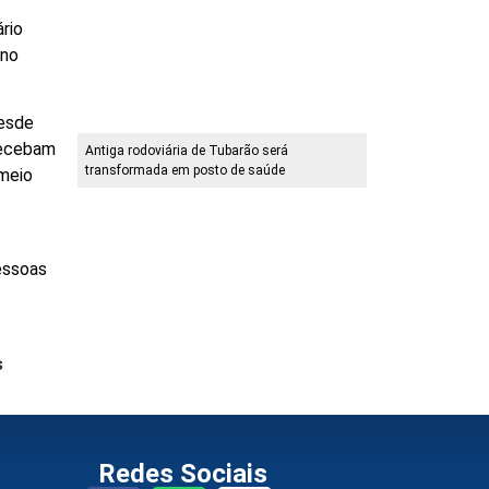
rio
 no
desde
recebam
Antiga rodoviária de Tubarão será
transformada em posto de saúde
 meio
essoas
s
Redes Sociais