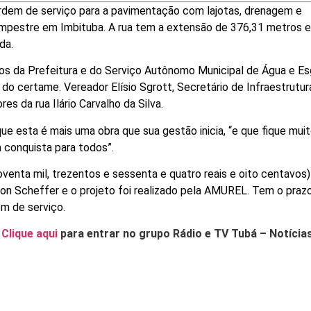
 ordem de serviço para a pavimentação com lajotas, drenagem e
 Campestre em Imbituba. A rua tem a extensão de 376,31 metros e
da.
ros da Prefeitura e do Serviço Autônomo Municipal de Água e E
 certame. Vereador Elísio Sgrott, Secretário de Infraestrutur
s da rua Ilário Carvalho da Silva.
ue esta é mais uma obra que sua gestão inicia, “e que fique mu
 conquista para todos”.
venta mil, trezentos e sessenta e quatro reais e oito centavos)
on Scheffer e o projeto foi realizado pela AMUREL. Tem o praz
em de serviço.
.
Clique aqui
para entrar no grupo Rádio e TV Tubá – Notícia