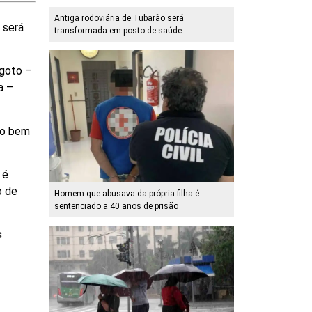
Antiga rodoviária de Tubarão será
 será
transformada em posto de saúde
sgoto –
a –
ito bem
 é
o de
Homem que abusava da própria filha é
sentenciado a 40 anos de prisão
s