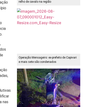
lação
relho de cavalo na região
ípio
 o
ncia
o.
,
ados
de
Operação Mensageiro: ex-prefeito de Capivari
e mais sete são condenados
lação
adas,
lutivas
ificar
a nas