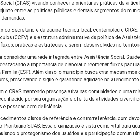
Social (CRAS) visando conhecer e orientar as práticas de articu
onjunto entre as políticas públicas e demais segmentos do munic
s demandas.
o do Secretário e da equipe técnica local, contemplou o CRAS,
ulos (SCFV) e a estrutura administrativa da política de Assistê
fluxos, práticas e estratégias a serem desenvolvidas no territóri
 consolidar uma rede integrada entre Assistência Social, Saúde
 destacando a importância de elaborar e reordenar fluxos pactu
 Família (ESF). Além disso, o município busca criar mecanismos 
es, preservando o sigilo e garantindo agilidade no atendimento.
, com o CRAS mantendo presença ativa nas comunidades e uma re
econhecido por sua organização e oferta de atividades diversific
s e pessoas com deficiência.
cedimentos claros de referência e contrarreferência, com devo
o Prontuário SUAS. Essa organização é vista como vital para qual
imulando o protagonismo dos usuários e a participação comunitári