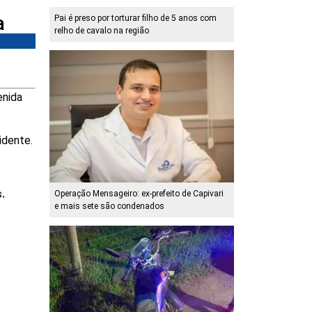
a
Pai é preso por torturar filho de 5 anos com
relho de cavalo na região
enida
idente.
s.
Operação Mensageiro: ex-prefeito de Capivari
e mais sete são condenados